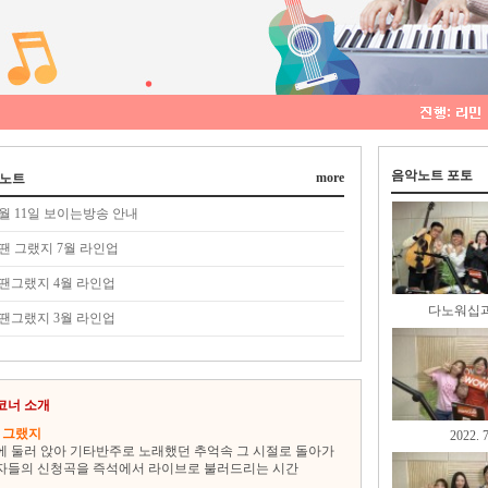
음악노트 포토
more
노트
1월 11일 보이는방송 안내
땐 그랬지 7월 라인업
땐그랬지 4월 라인업
다노워십과
땐그랬지 3월 라인업
코너 소개
 그랬지
2022. 7
에 둘러 앉아 기타반주로 노래했던 추억속 그 시절로 돌아가
자들의 신청곡을 즉석에서 라이브로 불러드리는 시간