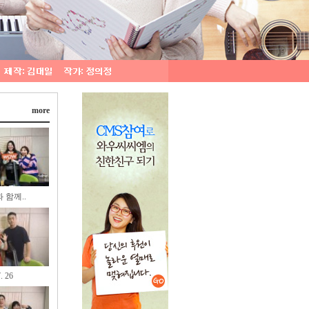
more
 함께..
. 26