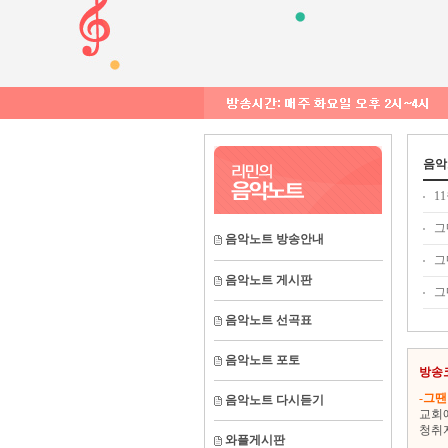
음악
1
그
음악노트 방송안내
그
음악노트 게시판
그
음악노트 선곡표
음악노트 포토
방송
-그땐
음악노트 다시듣기
교회
청취
와플게시판