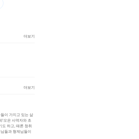
더보기
더보기
들이 가지고 있는 삶
네!오은 사역자와 초
도 하고, 때론 청취
자매님들과 형제님들이