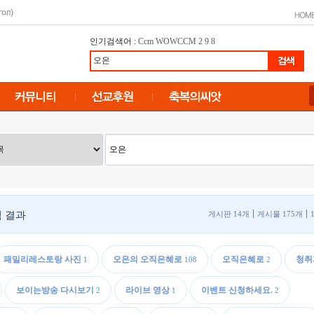
인기검색어 :
Ccm
WOWCCM
2
9
8
 결과
게시판 14개
게시물 175개
패밀리레스토랑 사진
오은의 오직은혜로
오직은혜로
청취
1
108
2
보이는방송 다시보기
라이브 영상
이벤트 신청하세요.
2
1
2