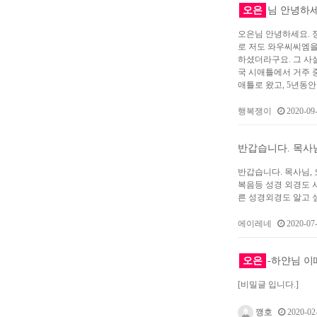
오은
님 안녕하
오은님 안녕하세요. 정
로 저도 와우씨씨엠을
하셨더라구요. 그 사
국 시애틀에서 거주 중
애틀로 왔고, 5년동
행복쟁이
2020-09-
반갑습니다. 목사
반갑습니다. 목사님,
복음등 성경 외경도 
른 성경외경도 알고 
에이레네
2020-07-
오은
-하얀님 이
[비밀글 입니다.]
깽호
2020-02-