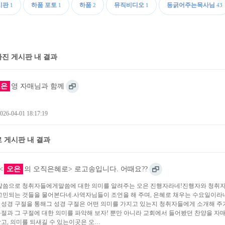
시판
하품 포토
하품
뮤직비디오
등긁어주는목사님
1
1
2
1
43
진 게시판 내 결과
오은
영 자매님과 함께
026-04-01 18:17:19
 게시판 내 결과
<
오은
의 오직은혜로> 로고송입니다. 어때요??
말씀으로 청취자들에게말씀에 대한 의미를 알려주는 오은 진행자라네!진행자와 청취자
고민되는 것들을 물어본다네.사역자님들이 조언을 해 주며, 은혜로 채우는 수요일이라
성경 구절을 통해그 성경 구절은 어떤 의미를 가지고 있는지 청취자들에게 소개해 주기
절과 그 구절에 대한 의미를 파악해 보자! 뿐만 아니라 교회에서 들어봤던 찬양을 
고, 의미를 되새길 수 있는이곳은 오…