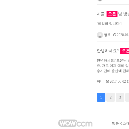
지금
오은
님 방
[비밀글 입니다.]
깽호
2020-01-
안녕하세요?
오
안녕하세요? 오은님 
요. 저도 이제 예비
송시간에 출산에 관해
써니
2017-06-02 1
다음
맨끝
2
3
1
방송국소