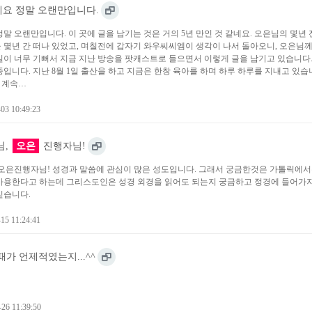
세요 정말 오랜만입니다.
말 오랜만입니다. 이 곳에 글을 남기는 것은 거의 5년 만인 것 같네요. 오은님의 몇년
 몇년 간 떠나 있었고, 며칠전에 갑자기 와우씨씨엠이 생각이 나서 돌아오니, 오은님께
실이 너무 기뻐서 지금 지난 방송을 팟캐스트로 들으면서 이렇게 글을 남기고 있습니다. 
입니다. 지난 8월 1일 출산을 하고 지금은 한창 육아를 하며 하루 하루를 지내고 있습
안 계속…
03 10:49:23
님,
오은
진행자님!
 오은진행자님! 성경과 말씀에 관심이 많은 성도입니다. 그래서 궁금한것은 가톨릭에서
사용한다고 하는데 그리스도인은 성경 외경을 읽어도 되는지 궁금하고 정경에 들어가지
싶습니다.
15 11:24:41
때가 언제적였는지...^^
26 11:39:50