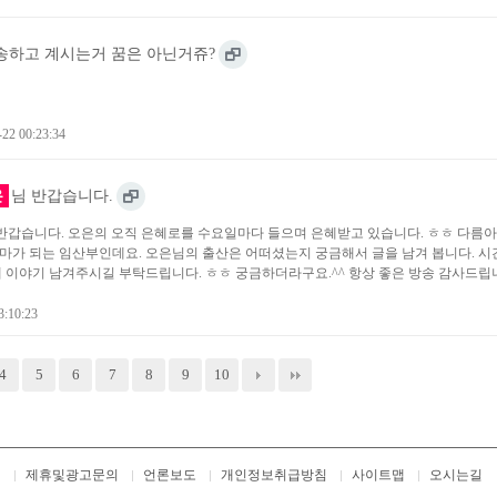
송하고 계시는거 꿈은 아닌거쥬?
22 00:23:34
은
님 반갑습니다.
반갑습니다. 오은의 오직 은혜로를 수요일마다 들으며 은혜받고 있습니다. ㅎㅎ 다름
 엄마가 되는 임산부인데요. 오은님의 출산은 어떠셨는지 궁금해서 글을 남겨 봅니다. 시
 이야기 남겨주시길 부탁드립니다. ㅎㅎ 궁금하더라구요.^^ 항상 좋은 방송 감사드립
3:10:23
4
5
6
7
8
9
10
개
제휴및광고문의
언론보도
개인정보취급방침
사이트맵
오시는길