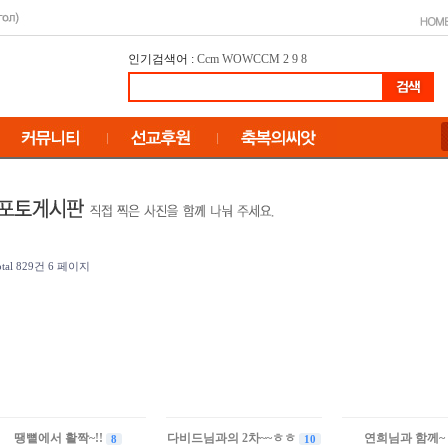
인기검색어 :
Ccm
WOWCCM
2
9
8
otal 829건
6 페이지
땡뼡에서 활짝~!!
다비드님과의 2차~~ㅎㅎ
연희님과 함께~
8
10