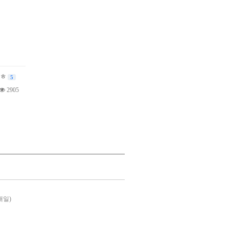
ㅎㅎ
5
2905
대일)