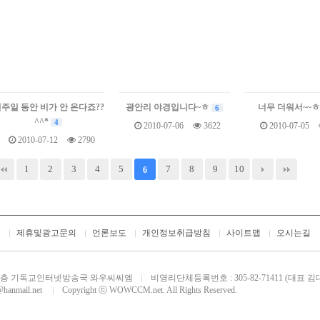
주일 동안 비가 안 온다죠??
광안리 야경입니다~ㅎ
너무 더워서~~
6
^^*
4
2010-07-06
3622
2010-07-05
2010-07-12
2790
1
2
3
4
5
7
8
9
10
6
개
제휴및광고문의
언론보도
개인정보취급방침
사이트맵
오시는길
번지 M층 기독교인터넷방송국 와우씨씨엠
비영리단체등록번호 : 305-82-71411 (대표 김
@hanmail.net
Copyright ⓒ WOWCCM.net. All Rights Reserved.